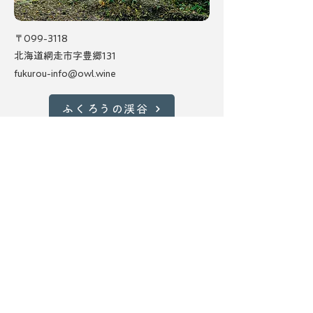
〒099-3118
北海道網走市字豊郷131
fukurou-info@owl.wine
ふくろうの渓谷
中標津営業所／緑ヶ丘森林公園キ
ャンプ場